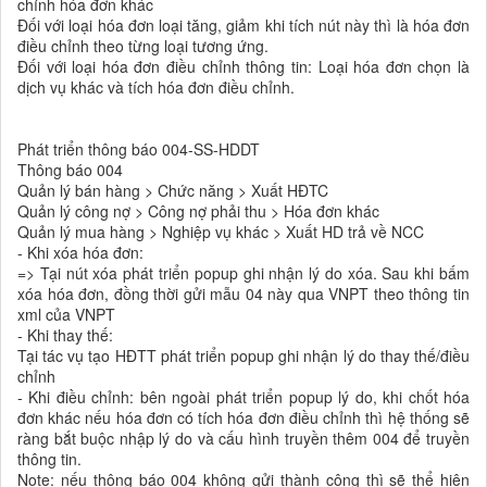
chỉnh hóa đơn khác
Đối với loại hóa đơn loại tăng, giảm khi tích nút này thì là hóa đơn
điều chỉnh theo từng loại tương ứng.
Đối với loại hóa đơn điều chỉnh thông tin: Loại hóa đơn chọn là
dịch vụ khác và tích hóa đơn điều chỉnh.
Phát triển thông báo 004-SS-HDDT
Thông báo 004
Quản lý bán hàng > Chức năng > Xuất HĐTC
Quản lý công nợ > Công nợ phải thu > Hóa đơn khác
Quản lý mua hàng > Nghiệp vụ khác > Xuất HD trả về NCC
- Khi xóa hóa đơn:
=> Tại nút xóa phát triển popup ghi nhận lý do xóa. Sau khi bấm
xóa hóa đơn, đồng thời gửi mẫu 04 này qua VNPT theo thông tin
xml của VNPT
- Khi thay thế:
Tại tác vụ tạo HĐTT phát triển popup ghi nhận lý do thay thế/điều
chỉnh
- Khi điều chỉnh: bên ngoài phát triển popup lý do, khi chốt hóa
đơn khác nếu hóa đơn có tích hóa đơn điều chỉnh thì hệ thống sẽ
ràng bắt buộc nhập lý do và cấu hình truyền thêm 004 để truyền
thông tin.
Note: nếu thông báo 004 không gửi thành công thì sẽ thể hiện