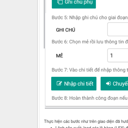
Thực hiện các bước như trên giao diện đã hư
Lệnh sản xuất: load các lô hàng (LSX) 