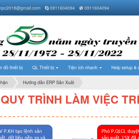
pc2018@gmail.com
0911604094
0911604094
n đồ thiết bị
QL Thiết bị
Tiện ích nhanh
Help setup & 
phận
Hướng dẫn ERP Sản Xuất
 QUY TRÌNH LÀM VIỆC TR