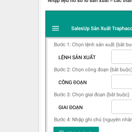
Nhập liệu hồ sơ lô sản xuất – các tha