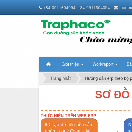
+84-0911604094
+84-0911604094
modem
Giới thiệu
Workreport
Bả
Trang nhất
Hướng dẫn erp theo bộ 
SƠ ĐỒ
THỰC HIỆN TRÊN WEB ERP