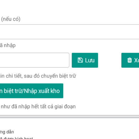
ớng dẫn
đã được kích hoạt