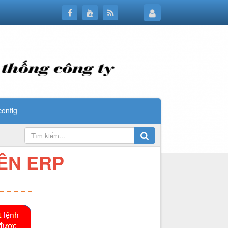
config
ÊN ERP