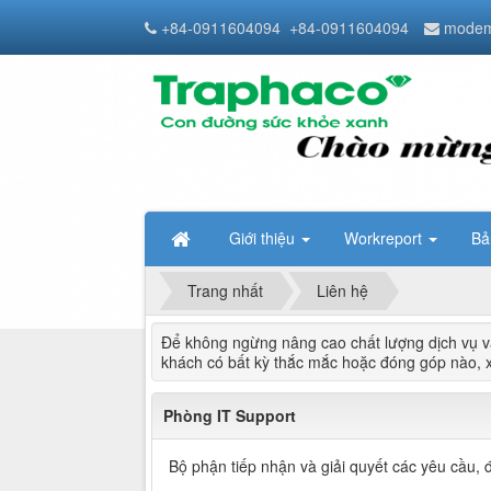
+84-0911604094
+84-0911604094
modem
Giới thiệu
Workreport
Bả
Trang nhất
Liên hệ
Để không ngừng nâng cao chất lượng dịch vụ v
khách có bất kỳ thắc mắc hoặc đóng góp nào, xin
Phòng IT Support
Bộ phận tiếp nhận và giải quyết các yêu cầu, 