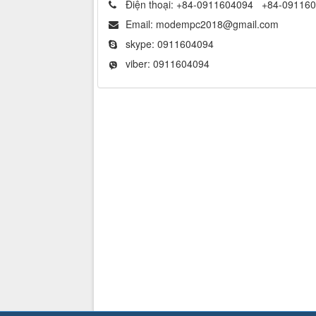
Điện thoại:
+84-0911604094
+84-09116
Email:
modempc2018@gmail.com
skype:
0911604094
viber:
0911604094