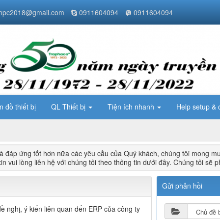
pc2018@gmail.com
0911604094
0911604094
n đồ thiết bị
QL Thiết bị
Tiện ích nhanh
Help setup & 
à đáp ứng tốt hơn nữa các yêu cầu của Quý khách, chúng tôi mong mu
 vui lòng liên hệ với chúng tôi theo thông tin dưới đây. Chúng tôi sẽ p
Gửi phản hồi
đề nghị, ý kiến liên quan đến ERP của công ty