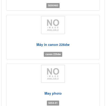
S000460
Máy in canon 226dw
canon 226dw
May photo
5054-01