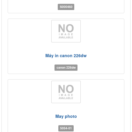
S000460
Máy in canon 226dw
canon 226dw
May photo
5054-01