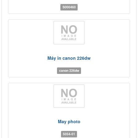
S000460
Máy in canon 226dw
canon 226dw
May photo
5054-01