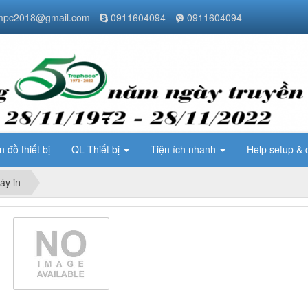
pc2018@gmail.com
0911604094
0911604094
n đồ thiết bị
QL Thiết bị
Tiện ích nhanh
Help setup & 
áy in