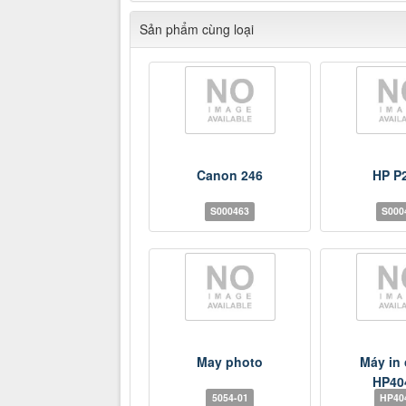
Sản phẩm cùng loại
Canon 246
HP P
S000463
S000
May photo
Máy in
HP40
5054-01
HP40