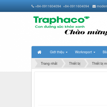
+84-0911604094
+84-0911604094
modem
Giới thiệu
Workreport
Bả
Trang nhất
Thiết bị
Thiết bị m