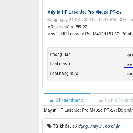
Máy in HP LaserJet Pro M402d PR-27
Đăng ngày 24-03-2020 02:42:43 PM - 334 L
Mã sản phẩm:
PR-27
Máy in HP LaserJet Pro M402d PR-27: Bộ ph
Phòng Ban
QL
Loại máy in
HP
Loại băng mực
HP 
Chi tiết thiết bị
Lịch sử thiết b
Máy in HP LaserJet Pro M402d PR-27: Bộ phận
Từ khóa:
sử dụng
,
máy in
,
bộ phận