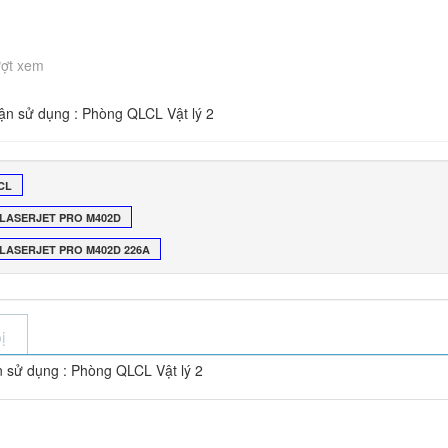
ượt xem
ận sử dụng : Phòng QLCL Vật lý 2
CL
 LASERJET PRO M402D
LASERJET PRO M402D 226A
ị
 sử dụng : Phòng QLCL Vật lý 2