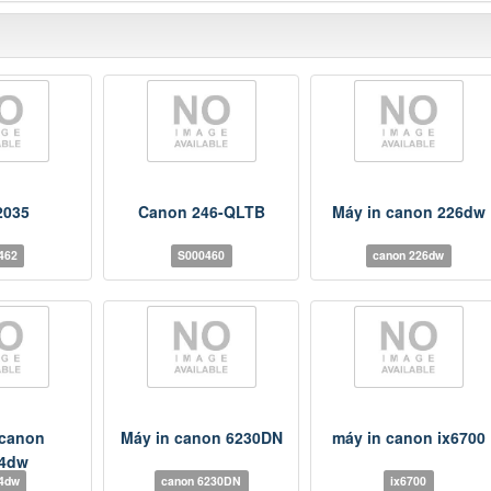
2035
Canon 246-QLTB
Máy in canon 226dw
462
S000460
canon 226dw
 canon
Máy in canon 6230DN
máy in canon ix6700
4dw
4dw
canon 6230DN
ix6700