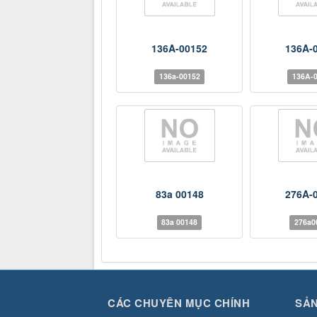
136A-00152
136A-
136a-00152
136A-
83a 00148
276A-
83a 00148
276a0
CÁC CHUYÊN MỤC CHÍNH
SẢ