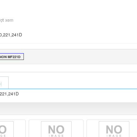
ượt xem
0,221,241D
NON MF221D
ị
,221,241D