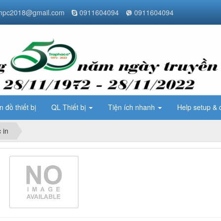
pc2018@gmail.com
0911604094
0911604094
n đồ thiết bị
QL Thiết bị
Tiện ích nhanh
Help setup & 
 in