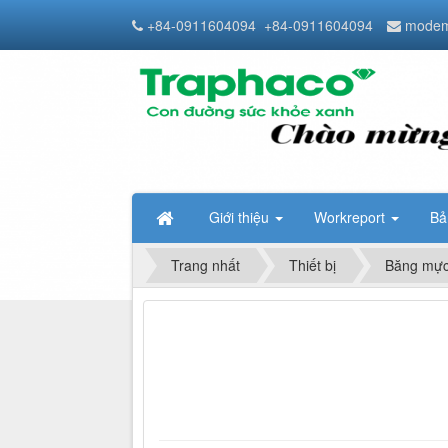
+84-0911604094
+84-0911604094
modem
Giới thiệu
Workreport
Bả
Trang nhất
Thiết bị
Băng mực