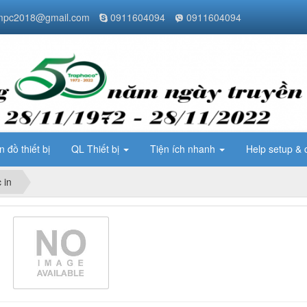
pc2018@gmail.com
0911604094
0911604094
n đồ thiết bị
QL Thiết bị
Tiện ích nhanh
Help setup & 
 in