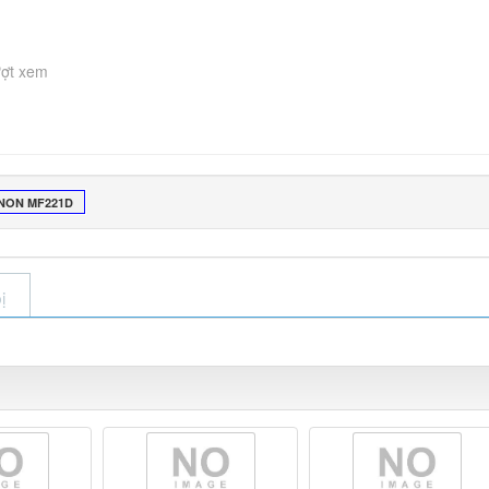
ượt xem
NON MF221D
ị