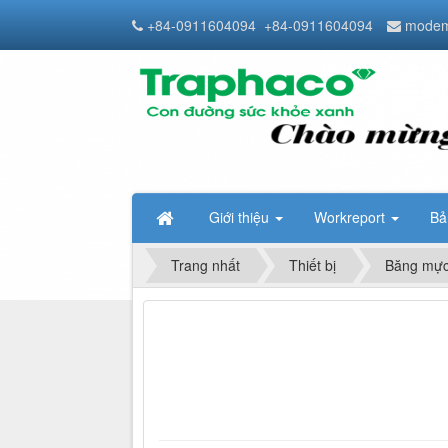
+84-0911604094
+84-0911604094
modem
Giới thiệu
Workreport
Bả
Trang nhất
Thiết bị
Băng mực