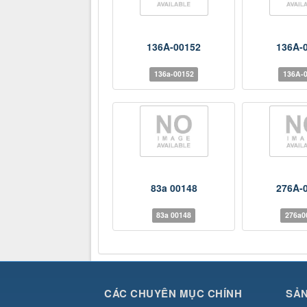
136A-00152
136A-
136a-00152
136A-
83a 00148
276A-
83a 00148
276a0
CÁC CHUYÊN MỤC CHÍNH
SẢ