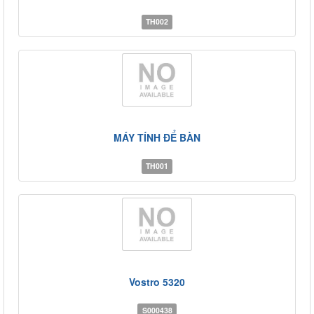
TH002
MÁY TÍNH ĐỂ BÀN
TH001
Vostro 5320
S000438