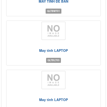
MÁY TÍNH ĐỂ BÀN
QLTBMT01
May tinh LAPTOP
QLTBLT03
May tinh LAPTOP